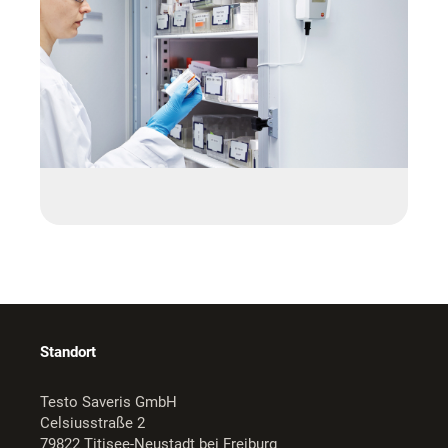
Standort
Testo Saveris GmbH
Celsiusstraße 2
79822 Titisee-Neustadt bei Freiburg