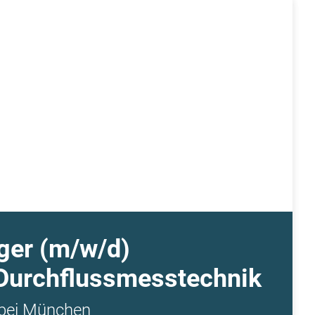
iger
(m/w/d)
 Durchflussmesstechnik
 bei München